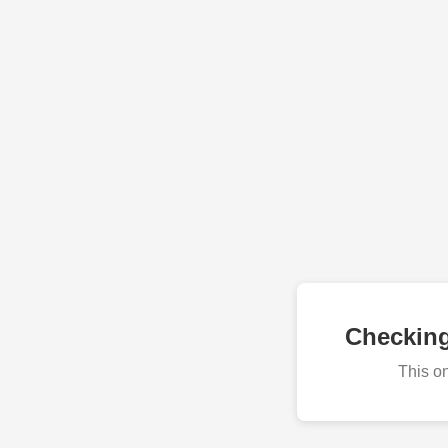
Checkin
This o