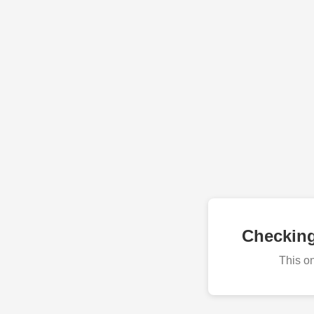
Checkin
This o