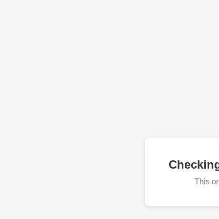
Checkin
This o