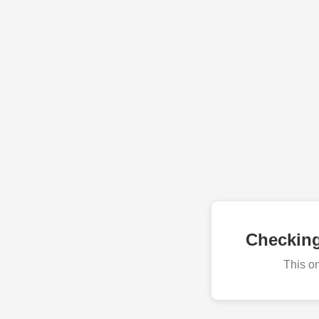
Checkin
This o