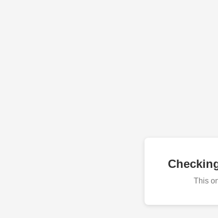
Checkin
This o