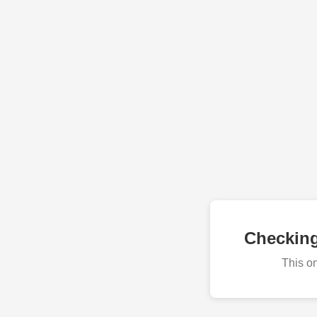
Checkin
This o