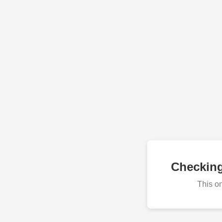
Checkin
This o