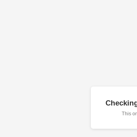
Checkin
This o