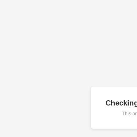
Checkin
This o