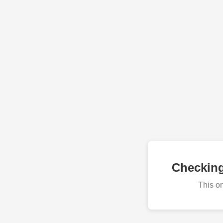
Checkin
This o