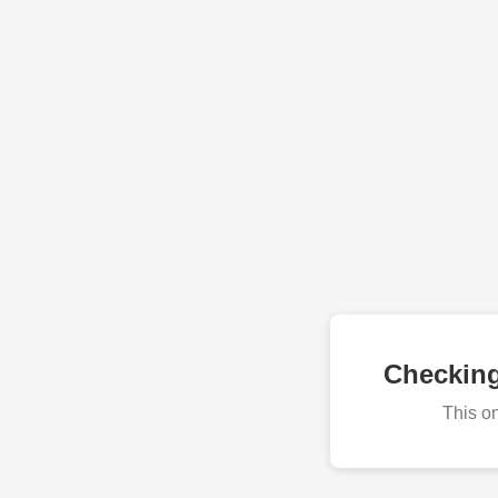
Checkin
This o